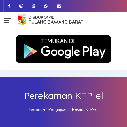
DISDUKCAPIL
TULANG BAWANG BARAT
Perekaman KTP-el
Beranda
Pengajuan
Rekam KTP-el