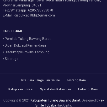
Kelurahan Panaragan Jaya - Kecamatan Tulang Bawang Tengah,
Provinsi Lampung (34691)
Telp/Whatsapp : 6285783933070
E-Mail : disdukcapiltbb@gmail.com
LINK TERKAIT
Pemkab Tulang Bawang Barat
Ditjen Dukcapil Kemendagri
Disdukcapil Provinsi Lampung
Siberugo
Tata Cara Pengajuan Online
Tentang Kami
Kebijakan Privasi
Syarat dan Ketentuan
Hubungi Kami
Copyright © 2021
Kabupaten Tulang Bawang Barat
. Designed by
e-
Smile Tubaba
Hak Cipta.