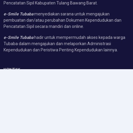
Pencatatan Sipil Kabupaten Tulang Bawang Barat.
e-Smile Tubaba
menyediakan sarana untuk mengajukan
pembuatan dan/atau perubahan Dokumen Kependudukan dan
Pencatatan Sipil secara mandiri dan online.
e-Smile Tubaba
hadir untuk mempermudah akses kepada warga
Tubaba dalam mengajukan dan melaporkan Administrasi
Kependudukan dan Peristiwa Penting Kependudukan lainnya.
KONTAK
Jl. Uluan Nughik No. 10.
Kelurahan Panaragan Jaya - Kecamatan Tulang Bawang Tengah,
Provinsi Lampung (34691)
Telp/Whatsapp : 6285783933070
E-Mail : disdukcapiltbb@gmail.com
LINK TERKAIT
Pemkab Tulang Bawang Barat