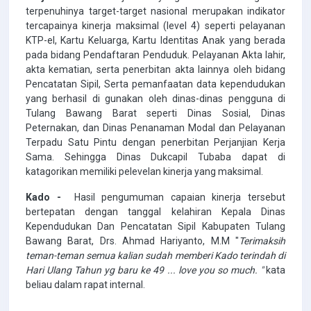
terpenuhinya target-target nasional merupakan indikator
tercapainya kinerja maksimal (level 4) seperti pelayanan
KTP-el, Kartu Keluarga, Kartu Identitas Anak yang berada
pada bidang Pendaftaran Penduduk. Pelayanan Akta lahir,
akta kematian, serta penerbitan akta lainnya oleh bidang
Pencatatan Sipil, Serta pemanfaatan data kependudukan
yang berhasil di gunakan oleh dinas-dinas pengguna di
Tulang Bawang Barat seperti Dinas Sosial, Dinas
Peternakan, dan Dinas Penanaman Modal dan Pelayanan
Terpadu Satu Pintu dengan penerbitan Perjanjian Kerja
Sama. Sehingga Dinas Dukcapil Tubaba dapat di
katagorikan memiliki pelevelan kinerja yang maksimal.
Kado -
Hasil pengumuman capaian kinerja tersebut
bertepatan dengan tanggal kelahiran Kepala Dinas
Kependudukan Dan Pencatatan Sipil Kabupaten Tulang
Bawang Barat, Drs. Ahmad Hariyanto, M.M "
Terimaksih
teman-teman semua kalian sudah memberi Kado terindah di
Hari Ulang Tahun yg baru ke 49 ... love you so much. "
kata
beliau dalam rapat internal.