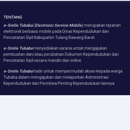
TENTANG
e-Smile Tubaba
(
Electronic Service Mobile
) merupakan layanan
elektronik berbasis mobile pada Dinas Kependudukan dan
Pencatatan Sipil Kabupaten Tulang Bawang Barat.
e-Smile Tubaba
menyediakan sarana untuk mengajukan
pembuatan dan/atau perubahan Dokumen Kependudukan dan
Pencatatan Sipil secara mandiri dan online.
e-Smile Tubaba
hadir untuk mempermudah akses kepada warga
Tubaba dalam mengajukan dan melaporkan Administrasi
Kependudukan dan Peristiwa Penting Kependudukan lainnya.
KONTAK
Jl. Uluan Nughik No. 10.
Kelurahan Panaragan Jaya - Kecamatan Tulang Bawang Tengah,
Provinsi Lampung (34691)
Telp/Whatsapp : 6285783933070